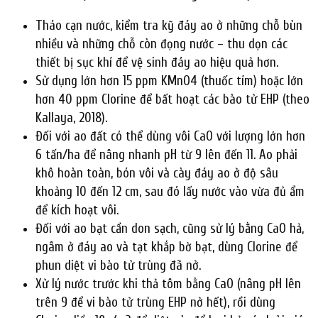
Tháo cạn nước, kiểm tra kỹ đáy ao ở những chỗ bùn
nhiều và những chỗ còn đọng nước – thu dọn các
thiết bị sục khí để vệ sinh đáy ao hiệu quả hơn.
Sử dụng lớn hơn 15 ppm KMnO4 (thuốc tím) hoặc lớn
hơn 40 ppm Clorine để bất hoạt các bào tử EHP (theo
Kallaya, 2018).
Đối với ao đất có thể dùng vôi CaO với lượng lớn hơn
6 tấn/ha để nâng nhanh pH từ 9 lên đến 11. Ao phải
khô hoàn toàn, bón vôi và cày đáy ao ở độ sâu
khoảng 10 đến 12 cm, sau đó lấy nước vào vừa đủ ẩm
để kích hoạt vôi.
Đối với ao bạt cần don sạch, cũng sử lý bằng CaO hả,
ngâm ở đáy ao và tạt khắp bờ bạt, dùng Clorine để
phun diệt vi bào tử trùng đã nở.
Xử lý nước trước khi thả tôm bằng CaO (nâng pH lên
trên 9 để vi bào tử trùng EHP nở hết), rồi dùng