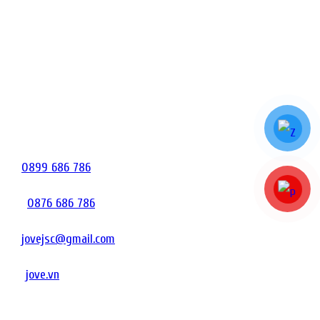
LIÊN HỆ
CÔNG TY TNHH CÔNG NGHỆ SINH HỌC ICOVET
Địa chỉ: Thôn Thị Tứ, Xã Bảo Đài, Tỉnh Bắc Ninh
Nhà máy sản xuất: Nhà máy sinh học TKS - KCN Hòa Phú, Xã
Hòa Phú, Tỉnh Đắk Lắk
Điện thoại:
0899 686 786
Hỗ trợ kỹ thuật:
0876 686 786
Email:
jovejsc@gmail.com
Website:
jove.vn
GIỚI THIỆU