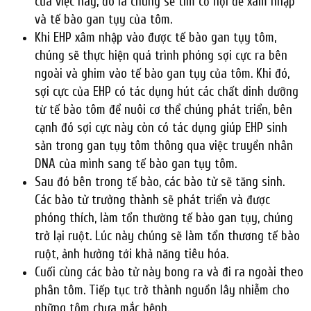
của việc này, đó là chúng sẽ tìm cơ hội để xâm nhập
và tế bào gan tụy của tôm.
Khi EHP xâm nhập vào được tế bào gan tụy tôm,
chúng sẽ thực hiện quá trình phóng sợi cực ra bên
ngoài và ghim vào tế bào gan tụy của tôm. Khi đó,
sợi cực của EHP có tác dụng hút các chất dinh dưỡng
từ tế bào tôm để nuôi cơ thể chúng phát triển, bên
cạnh đó sợi cực này còn có tác dụng giúp EHP sinh
sản trong gan tụy tôm thông qua việc truyền nhân
DNA của mình sang tế bào gan tụy tôm.
Sau đó bên trong tế bào, các bào tử sẽ tăng sinh.
Các bào tử trưởng thành sẽ phát triển và được
phóng thích, làm tổn thường tế bào gan tụy, chúng
trở lại ruột. Lúc này chúng sẽ làm tổn thương tế bào
ruột, ảnh hưởng tới khả năng tiêu hóa.
Cuối cùng các bào tử này bong ra và đi ra ngoài theo
phân tôm. Tiếp tục trở thành nguồn lây nhiễm cho
những tôm chưa mắc bệnh.