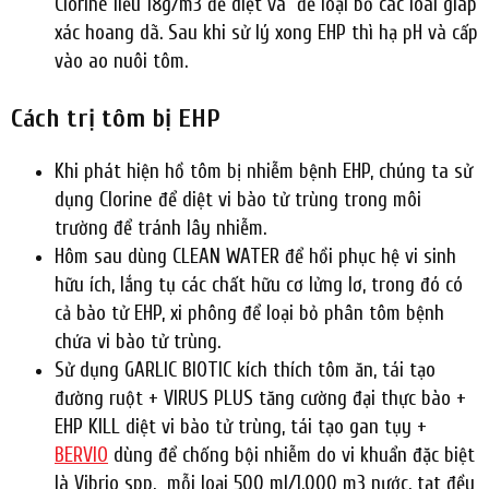
Clorine liều 18g/m3 để diệt và để loại bỏ các loài giáp
xác hoang dã. Sau khi sử lý xong EHP thì hạ pH và cấp
vào ao nuôi tôm.
Cách trị tôm bị EHP
Khi phát hiện hồ tôm bị nhiễm bệnh EHP, chúng ta sử
dụng Clorine để diệt vi bào tử trùng trong môi
trường để tránh lây nhiễm.
Hôm sau dùng CLEAN WATER để hồi phục hệ vi sinh
hữu ích, lắng tụ các chất hữu cơ lửng lơ, trong đó có
cả bào tử EHP, xi phông để loại bỏ phân tôm bệnh
chứa vi bào tử trùng.
Sử dụng GARLIC BIOTIC kích thích tôm ăn, tái tạo
đường ruột + VIRUS PLUS tăng cường đại thực bào +
EHP KILL diệt vi bào tử trùng, tái tạo gan tụy +
BERVIO
dùng để chống bội nhiễm do vi khuẩn đặc biệt
là Vibrio spp, mỗi loại 500 ml/1.000 m3 nước, tạt đều