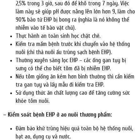
2,5% trong 3 giờ, sau đó để khô trong 7 ngày. Việc
làm này sẽ giúp pH được nâng lên lớn hơn 9, làm cho
90% bào tử EHP bị bong ra (nghĩa là nó không thể
nhiễm vào tế bào vật chủ).
Thực hành an toàn sinh học chặt chẽ.
Kiểm tra mầm bệnh trước khi chuyển vào hệ thống
nuôi (chỉ thả nuôi ấu trùng sạch bệnh EHP).
Thường xuyên sàng lọc EHP – các ống gan tụy bị
sưng có thể cho biết tôm đã bị nhiễm EHP.
Nếu tôm giống ăn kém hơn bình thường thì cần kiểm
tra gan tụy và lấy mẫu đi kiểm tra EHP.
Sử dụng thức ăn chất lượng cao để tăng cường sức
khỏe tôm nuôi.
– Kiểm soát bệnh EHP ở ao nuôi thương phẩm:
Đảm bảo khử trùng hiệu quả toàn bộ hệ thống nuôi,
bạt ao, dụng cụ và nước.