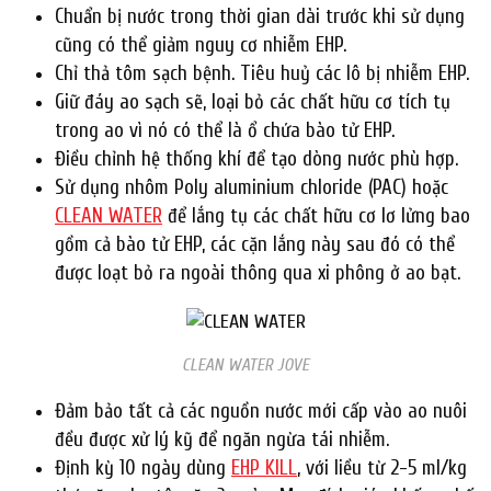
Chuẩn bị nước trong thời gian dài trước khi sử dụng
cũng có thể giảm nguy cơ nhiễm EHP.
Chỉ thả tôm sạch bệnh. Tiêu huỷ các lô bị nhiễm EHP.
Giữ đáy ao sạch sẽ, loại bỏ các chất hữu cơ tích tụ
trong ao vì nó có thể là ổ chứa bào tử EHP.
Điều chỉnh hệ thống khí để tạo dòng nước phù hợp.
Sử dụng nhôm Poly aluminium chloride (PAC) hoặc
CLEAN WATER
để lắng tụ các chất hữu cơ lơ lửng bao
gồm cả bào tử EHP, các cặn lắng này sau đó có thể
được loạt bỏ ra ngoài thông qua xi phông ở ao bạt.
CLEAN WATER JOVE
Đảm bảo tất cả các nguồn nước mới cấp vào ao nuôi
đều được xử lý kỹ để ngăn ngừa tái nhiễm.
Định kỳ 10 ngày dùng
EHP KILL
, với liều từ 2-5 ml/kg