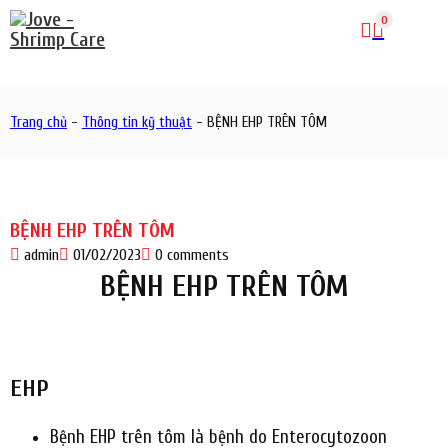
0
Trang chủ
-
Thông tin kỹ thuật
-
BỆNH EHP TRÊN TÔM
BỆNH EHP TRÊN TÔM
admin
01/02/2023
0 comments
BỆNH EHP TRÊN TÔM
EHP
Bệnh EHP trên tôm là bệnh do Enterocytozoon