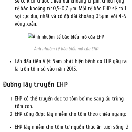
sẽ có kích thước chiều dài khoảng 1,1 μm, chiều rộng
tế bào khoảng từ 0,5-0,7 μm. Mỗi tế bào EHP sẽ có 1
sợi cực duy nhất và có độ dài khoảng 0,5μm, với 4-5
vòng xoắn.
Ảnh nhuộm tế bào biểu mô của EHP
Lần đầu tiên Việt Nam phát hiện bệnh do EHP gây ra
là trên tôm sú vào năm 2015.
Đường lây truyền EHP
EHP có thể truyền dọc từ tôm bố mẹ sang ấu trùng
tôm con.
EHP cũng được lây nhiễm cho tôm theo chiều ngang:
EHP lây nhiễm cho tôm từ nguồn thức ăn tươi sống, 2