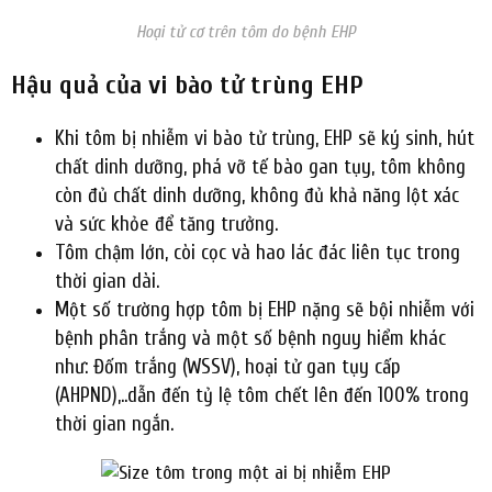
Hoại tử cơ trên tôm do bệnh EHP
Hậu quả của vi bào tử trùng EHP
Khi tôm bị nhiễm vi bào tử trùng, EHP sẽ ký sinh, hút
chất dinh dưỡng, phá vỡ tế bào gan tụy, tôm không
còn đủ chất dinh dưỡng, không đủ khả năng lột xác
và sức khỏe để tăng trưởng.
Tôm chậm lớn, còi cọc và hao lác đác liên tục trong
thời gian dài.
Một số trường hợp tôm bị EHP nặng sẽ bội nhiễm với
bệnh phân trắng và một số bệnh nguy hiểm khác
như: Đốm trắng (WSSV), hoại tử gan tụy cấp
(AHPND),..dẫn đến tỷ lệ tôm chết lên đến 100% trong
thời gian ngắn.